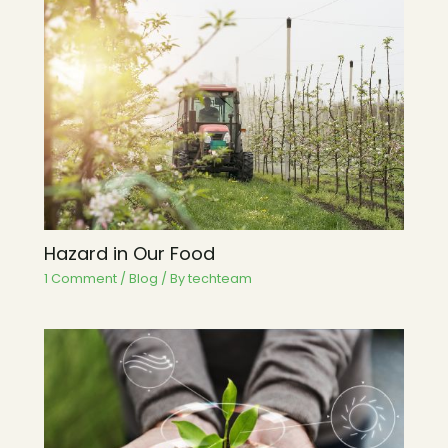
Hazard in Our Food
1 Comment
/
Blog
/ By
techteam