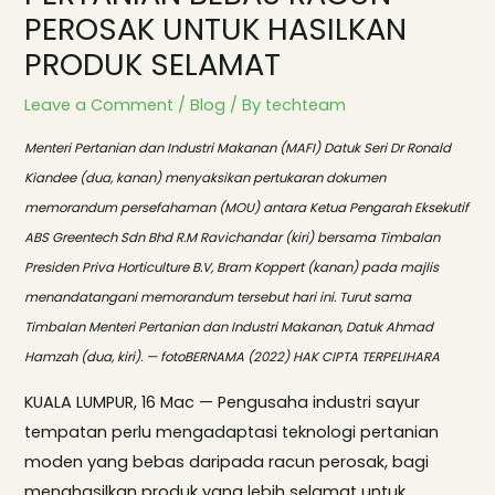
PEROSAK UNTUK HASILKAN
PRODUK SELAMAT
Leave a Comment
/
Blog
/ By
techteam
Menteri Pertanian dan Industri Makanan (MAFI) Datuk Seri Dr Ronald
Kiandee (dua, kanan) menyaksikan pertukaran dokumen
memorandum persefahaman (MOU) antara Ketua Pengarah Eksekutif
ABS Greentech Sdn Bhd R.M Ravichandar (kiri) bersama Timbalan
Presiden Priva Horticulture B.V, Bram Koppert (kanan) pada majlis
menandatangani memorandum tersebut hari ini. Turut sama
Timbalan Menteri Pertanian dan Industri Makanan, Datuk Ahmad
Hamzah (dua, kiri). — fotoBERNAMA (2022) HAK CIPTA TERPELIHARA
KUALA LUMPUR, 16 Mac — Pengusaha industri sayur
tempatan perlu mengadaptasi teknologi pertanian
moden yang bebas daripada racun perosak, bagi
menghasilkan produk yang lebih selamat untuk